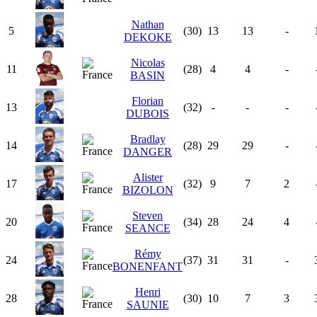
Nathan
5
(30)
13
13
-
DEKOKE
Nicolas
11
(28)
4
4
-
BASIN
Florian
13
(32)
-
-
-
DUBOIS
Bradlay
14
(28)
29
29
-
DANGER
Alister
17
(32)
9
7
2
BIZOLON
Steven
20
(34)
28
24
4
SEANCE
Rémy
24
(37)
31
31
-
BONENFANT
Henri
28
(30)
10
7
3
SAUNIE