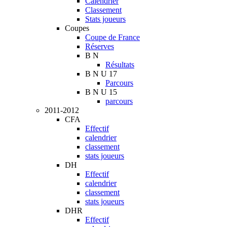
Calendrier
Classement
Stats joueurs
Coupes
Coupe de France
Réserves
B N
Résultats
B N U 17
Parcours
B N U 15
parcours
2011-2012
CFA
Effectif
calendrier
classement
stats joueurs
DH
Effectif
calendrier
classement
stats joueurs
DHR
Effectif