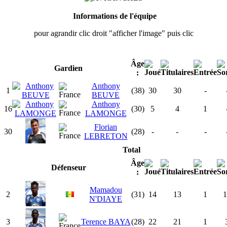
Informations de l'équipe
pour agrandir clic droit "afficher l'image" puis clic
Âge
Gardien
:
Anthony
1
(38)
30
30
-
BEUVE
Anthony
16
(30)
5
4
1
LAMONGE
Florian
30
(28)
-
-
-
LEBRETON
Total
Âge
Défenseur
:
Mamadou
2
(31)
14
13
1
1
N'DIAYE
3
Terence BAYA
(28)
22
21
1