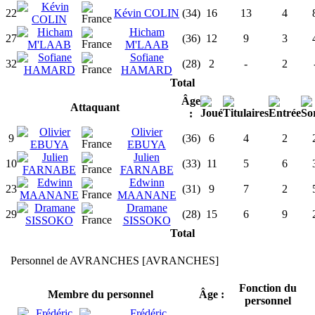
22
Kévin COLIN
(34)
16
13
4
Hicham
27
(36)
12
9
3
M'LAAB
Sofiane
32
(28)
2
-
2
HAMARD
Total
Âge
Attaquant
:
Olivier
9
(36)
6
4
2
EBUYA
Julien
10
(33)
11
5
6
FARNABE
Edwinn
23
(31)
9
7
2
MAANANE
Dramane
29
(28)
15
6
9
SISSOKO
Total
Personnel de AVRANCHES [AVRANCHES]
Fonction du
Membre du personnel
Âge :
personnel
Frédéric