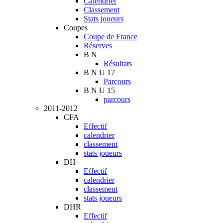
Calendrier
Classement
Stats joueurs
Coupes
Coupe de France
Réserves
B N
Résultats
B N U 17
Parcours
B N U 15
parcours
2011-2012
CFA
Effectif
calendrier
classement
stats joueurs
DH
Effectif
calendrier
classement
stats joueurs
DHR
Effectif