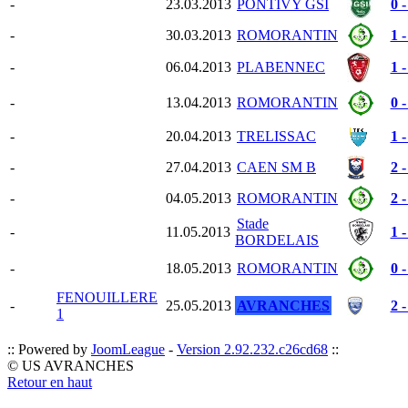
-
23.03.2013
PONTIVY GSI
0 -
-
30.03.2013
ROMORANTIN
1 -
-
06.04.2013
PLABENNEC
1 -
-
13.04.2013
ROMORANTIN
0 -
-
20.04.2013
TRELISSAC
1 -
-
27.04.2013
CAEN SM B
2 -
-
04.05.2013
ROMORANTIN
2 -
Stade
-
11.05.2013
1 -
BORDELAIS
-
18.05.2013
ROMORANTIN
0 -
FENOUILLERE
-
25.05.2013
AVRANCHES
2 -
1
:: Powered by
JoomLeague
-
Version 2.92.232.c26cd68
::
© US AVRANCHES
Retour en haut