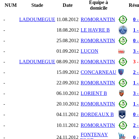
Équipe à
NUM
Stade
Date
Résu
domicile
-
LADOUMEGUE
11.08.2012
ROMORANTIN
0 -
-
18.08.2012
LE HAVRE B
1 -
-
25.08.2012
ROMORANTIN
0 -
-
01.09.2012
LUÇON
3 -
-
LADOUMEGUE
08.09.2012
ROMORANTIN
3 -
-
15.09.2012
CONCARNEAU
2 -
-
22.09.2012
ROMORANTIN
1 -
-
06.10.2012
LORIENT B
3 -
-
20.10.2012
ROMORANTIN
1 -
-
04.11.2012
BORDEAUX B
0 -
-
10.11.2012
ROMORANTIN
2 -
FONTENAY
-
24.11.2012
0 -